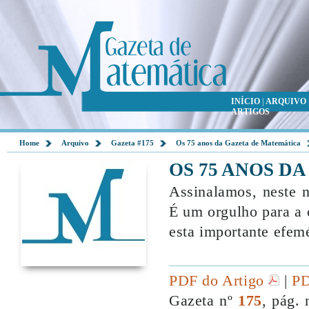
INÍCIO
|
ARQUIVO
ARTIGOS
Home
Arquivo
Gazeta #175
Os 75 anos da Gazeta de Matemática
OS 75 ANOS D
Assinalamos, neste n
É um orgulho para a
esta importante efem
PDF do Artigo
|
PD
Gazeta nº
175
, pág. 