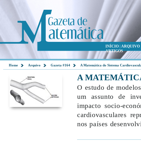
INÍCIO
|
ARQUIVO
ARTIGOS
Home
Arquivo
Gazeta #164
A Matemática do Sistema Cardiovascul
A MATEMÁTIC
O estudo de modelos
um assunto de inves
impacto socio-econó
cardiovasculares re
nos países desenvolv