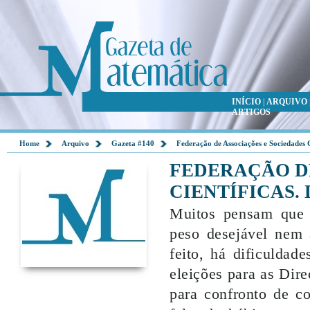
INÍCIO
|
ARQUIVO
ARTIGOS
Home
Arquivo
Gazeta #140
Federação de Associações e Sociedades C
FEDERAÇÃO D
CIENTÍFICAS.
Muitos pensam que a
peso desejável nem
feito, há dificuldad
eleições para as Dir
para confronto de co