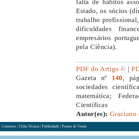
falta de hábitos ass
Estado, os sócios (d
trabalho profissional
dificuldades fina
empresários portugu
pela Ciência).
PDF do Artigo
|
PD
Gazeta nº
140
, pá
sociedades científic
matemática; Feder
Científicas
Autor(es):
Graciano 
Contactos
|
Ficha Técnica
|
Publicidade
|
Pontos de Venda