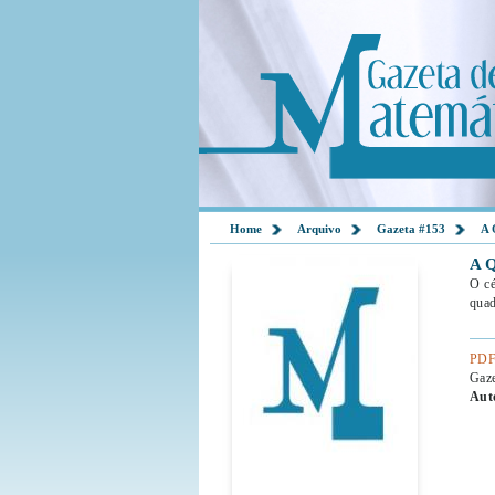
Home
Arquivo
Gazeta #153
A 
A 
O cé
quad
PDF
Gaz
Aut