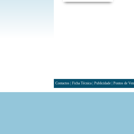
Contactos
|
Ficha Técnica
|
Publicidade
|
Pontos de Ven