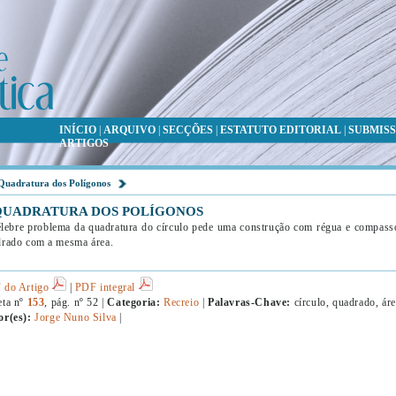
INÍCIO
|
ARQUIVO
|
SECÇÕES
|
ESTATUTO EDITORIAL
|
SUBMISS
ARTIGOS
Quadratura dos Polígonos
QUADRATURA DOS POLÍGONOS
lebre problema da quadratura do círculo pede uma construção com régua e compasso
rado com a mesma área.
 do Artigo
|
PDF integral
eta nº
153
, pág. nº 52 |
Categoria:
Recreio
|
Palavras-Chave:
círculo, quadrado, áre
or(es):
Jorge Nuno Silva
|