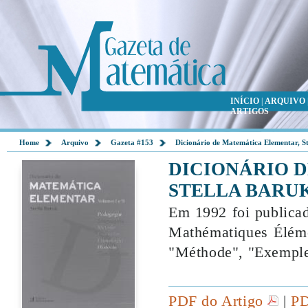
INÍCIO
|
ARQUIVO
ARTIGOS
Home
Arquivo
Gazeta #153
Dicionário de Matemática Elementar, S
DICIONÁRIO 
STELLA BARU
Em 1992 foi publicad
Mathématiques Élémen
"Méthode", "Exemples
PDF do Artigo
|
PD