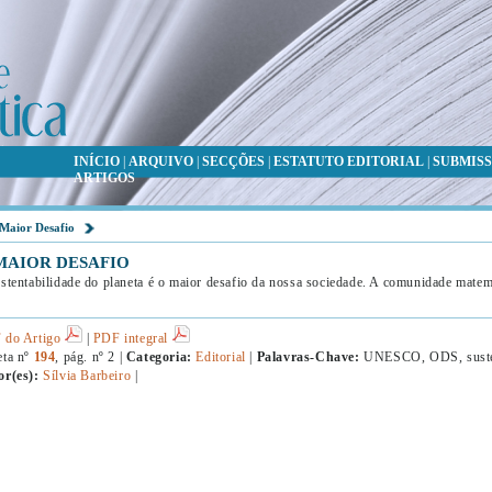
INÍCIO
|
ARQUIVO
|
SECÇÕES
|
ESTATUTO EDITORIAL
|
SUBMISS
ARTIGOS
Maior Desafio
MAIOR DESAFIO
stentabilidade do planeta é o maior desafio da nossa sociedade. A comunidade matemá
 do Artigo
|
PDF integral
eta nº
194
, pág. nº 2 |
Categoria:
Editorial
|
Palavras-Chave:
UNESCO, ODS, susten
or(es):
Sílvia Barbeiro
|