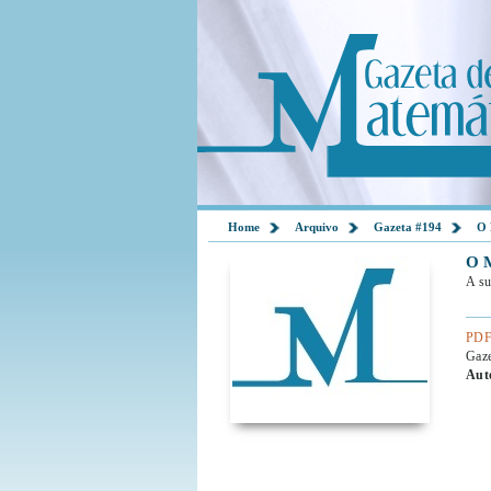
Home
Arquivo
Gazeta #194
O 
O 
A su
PDF
Gaz
Aut