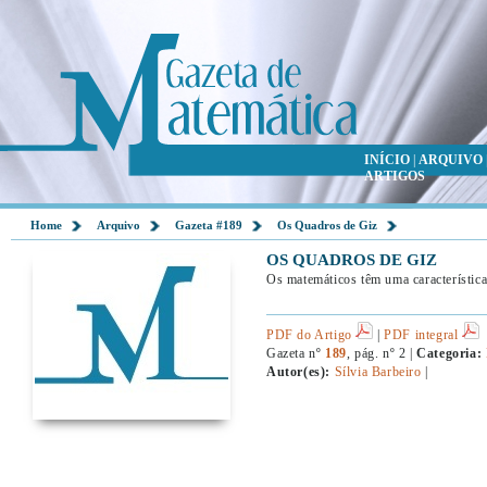
INÍCIO
|
ARQUIVO
ARTIGOS
Home
Arquivo
Gazeta #189
Os Quadros de Giz
OS QUADROS DE GIZ
Os matemáticos têm uma característica
PDF do Artigo
|
PDF integral
Gazeta nº
189
, pág. nº 2 |
Categoria:
Autor(es):
Sílvia Barbeiro
|