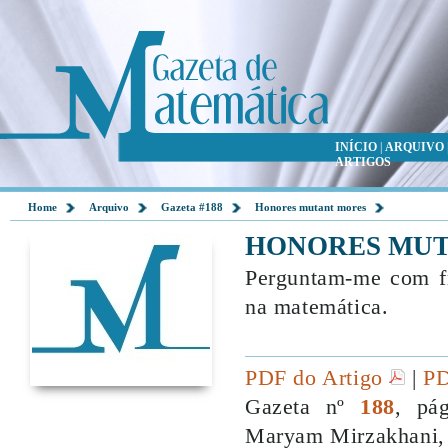
INÍCIO
|
ARQUIVO
ARTIGOS
Home
Arquivo
Gazeta #188
Honores mutant mores
HONORES MUT
Perguntam-me com fr
na matemática.
PDF do Artigo
|
PD
Gazeta nº
188
, pá
Maryam Mirzakhani, 