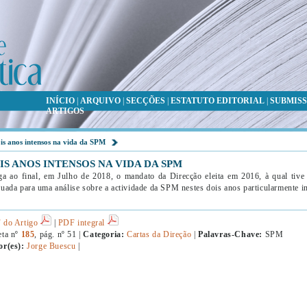
INÍCIO
|
ARQUIVO
|
SECÇÕES
|
ESTATUTO EDITORIAL
|
SUBMISS
ARTIGOS
is anos intensos na vida da SPM
IS ANOS INTENSOS NA VIDA DA SPM
a ao final, em Julho de 2018, o mandato da Direcção eleita em 2016, à qual tive a
uada para uma análise sobre a actividade da SPM nestes dois anos particularmente i
 do Artigo
|
PDF integral
eta nº
185
, pág. nº 51 |
Categoria:
Cartas da Direção
|
Palavras-Chave:
SPM
or(es):
Jorge Buescu
|