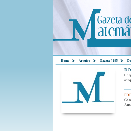
Home
Arquivo
Gazeta #185
Do
DO
Cheg
adeq
PDF
Gaz
Aut