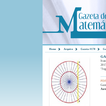
Home
Arquivo
Gazeta #178
Ga
GA
Ivan
2015
“Jog
PDF
Gaz
Aut