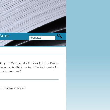
ÃO DE
tory of Math in 315 Puzzles (Firefly Books
do seu entusiástico autor. Cito da introdução:
té mais humanos”.
gos, quebra-cabeças