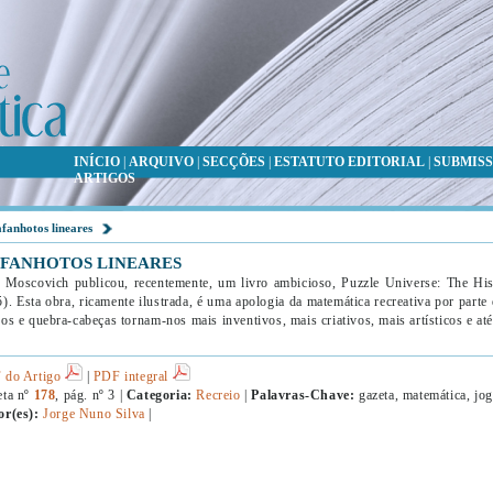
INÍCIO
|
ARQUIVO
|
SECÇÕES
|
ESTATUTO EDITORIAL
|
SUBMISS
ARTIGOS
fanhotos lineares
FANHOTOS LINEARES
 Moscovich publicou, recentemente, um livro ambicioso, Puzzle Universe: The His
). Esta obra, ricamente ilustrada, é uma apologia da matemática recreativa por parte 
os e quebra-cabeças tornam-nos mais inventivos, mais criativos, mais artísticos e a
 do Artigo
|
PDF integral
eta nº
178
, pág. nº 3 |
Categoria:
Recreio
|
Palavras-Chave:
gazeta, matemática, jo
or(es):
Jorge Nuno Silva
|