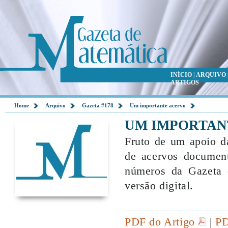
INÍCIO
|
ARQUIVO
ARTIGOS
Home
Arquivo
Gazeta #178
Um importante acervo
UM IMPORTAN
Fruto de um apoio d
de acervos document
números da Gazeta 
versão digital.
PDF do Artigo
|
PD